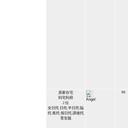
99
居家在宅
到宅到府
Angel
2 位
152073
2024/1/17 下午
全日托 日托 半日托 臨
11:23:09
托 夜托 假日托 課後托
22
育安親