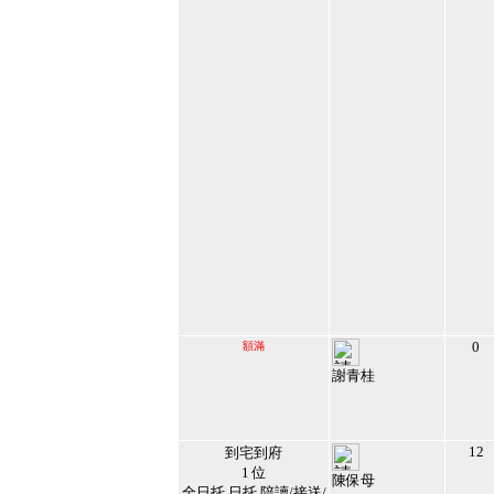
0
額滿
謝青桂
138152
2023/4/7 下午
11:13:42
40
12
到宅到府
1 位
陳保母
全日托 日托 陪讀/接送/