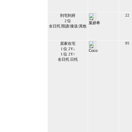
49
22
到宅到府
2 位
葉妍希
全日托 陪讀/接送/其他
119347
2017/8/5 下午
02:18:16
50
95
居家在宅
1 位 2Y↓
Coco
1 位 2Y↑
115628
2023/11/25 下午
全日托 日托
03:06:56
51