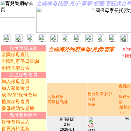
全國保母托嬰/月子/家事/照護/烹飪媒
保母托嬰速配
全國海外到府保母/月嫂/管家
查詢
全國保母查詢
到府
全國到府保母查詢
全國托嬰公告
新進保母會員
加入保母會員
會員詢
加入家長會員
問
海外到府保母/
成為VIP保母會員
可服務數
服務次
月嫂
推薦保母會員
可服務日期
數
管家
(近期
保母網站快易通
問)
保母會員專區
159
到宅到府
保母會員登入
2 位
VIP
會員資料更新
2026/8/1
婷婷