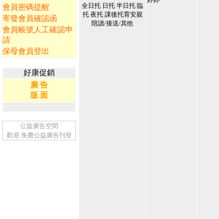
全日托 日托 半日托 臨
會員密碼提醒
142864
2026/5/8 下午
托 夜托 課後托育安親
寄發會員確認函
04:17:37
陪讀/接送/其他
1
會員帳號人工確認申
請
保母會員登出
好康促銷
廣 告
版 面
公益廣告空間
歡迎
免費公益廣告刊登