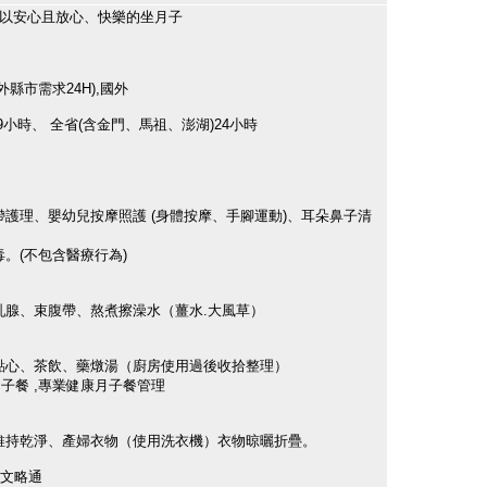
您可以安心且放心、快樂的坐月子
縣市需求24H),國外
9小時、 全省(含金門、馬祖、澎湖)24小時
帶護理、嬰幼兒按摩照護 (身體按摩、手腳運動)、耳朵鼻子清
。(不包含醫療行為)
乳腺、束腹帶、熬煮擦澡水（薑水.大風草）
點心、茶飲、藥燉湯（廚房使用過後收拾整理）
子餐 ,專業健康月子餐管理
維持乾淨、產婦衣物（使用洗衣機）衣物晾曬折疊。
英文略通