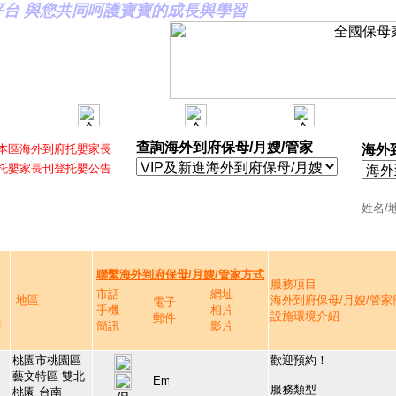
合平台 與您共同呵護寶寶的成長與學習
查詢海外到府保母/月嫂/管家
本區海外到府托嬰家長
海外
托嬰家長刊登托嬰公告
姓名/
聯繫海外到府保母/月嫂/管家方式
服務項目
市話
網址
地區
海外到府保母/月嫂/管家
電子
手機
相片
設施環境介紹
郵件
詢
簡訊
影片
桃園市桃園區
歡迎預約！
藝文特區 雙北
服務類型
桃園 台南