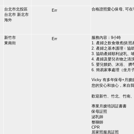
台北巿北投區
合格證照愛心保母, 可在
台北巿 新北市
海外
新竹市
服務內容：9小時
東南街
1. 產婦之飲食燉煮(依
2. 產婦之基本護理﹙
3. 協助產婦順利泌乳、
4. 產婦及嬰兒衣物之清
5. 嬰兒餵奶、沐浴、 
6. 簡易家事處理（坐
Vicky 有多年保母+月
您的安心和放心，來自我
歡迎新竹、竹北、竹南
專業月嫂培訓証書書
保母証照
泌乳師
整聊師
CPR
居家照服員証照