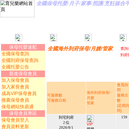
全國保母托嬰/月子/家事/照護/烹飪媒
保母托嬰速配
全國海外到府保母/月嫂/管家
查詢
全國保母查詢
到府
全國到府保母查詢
全國托嬰公告
新進保母會員
加入保母會員
會員詢
加入家長會員
問
海外到府保母/
成為VIP保母會員
可服務數
服務次
月嫂
推薦保母會員
可服務日期
數
管家
(近期
保母網站快易通
問)
保母會員專區
159
到宅到府
保母會員登入
2 位
VIP
會員資料更新
2026/8/1
婷婷