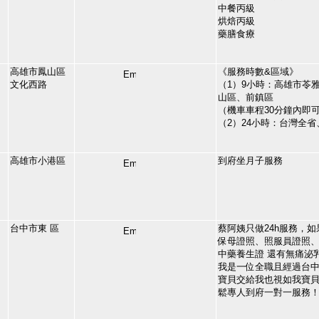
中餐丙級
烘焙丙級
藥膳食療
高雄市鳳山區
《服務時數&區域》
文化西路
（1）9小時：高雄市苓
山區、前鎮區
（機車車程30分鐘內即
（2）24小時：台灣全省
高雄市小港區
到府坐月子服務
台中市東 區
蔡阿姨只做24h服務，
保母證照、照服員證照、
中藥養生證 還有無痛泌
我是一位全職且經過台
寶貝交給我也視如我寶
鬆專人到府一對一服務