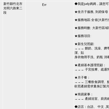
新竹縣竹北市
◆我是judy媽媽，讓
光明六路東二
★坐月子服務, 到府保母
段
★服務地區:全省(大新竹外
★服務時數: 大新竹區域
★服務項目:
★新生兒照顧:
→→→ 餵奶、洗澡、臍
潔、貼
身衣物用手洗、奶瓶 消毒
★產婦基本護理照顧：
→→→ 子宮按摩、疏通
★月子餐：
→→→ 三餐飲食調理、
依照產婦需求量身訂製月
★簡易家事：
→→→ 產婦浴室、廚房
◆語言：台語、 中文 ,