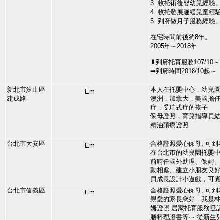
3. 收托術後嬰幼兒經驗
4. 收托發展遲緩兒童經
5. 到府做月子服務經驗
在宅時間前後約8年。
2005年～2018年
⬇到府托育服務107/10～
➡到府時間2018/10起～
新北市汐止區
本人在托嬰中心，幼兒
建成路
澳洲，加拿大，美國擔
症，妥瑞式症的孩子
保母證照，育兒指導員
精油頭療證照
台北巿大安區
合格證照愛心保母, 可到
在台北市的幼兒園托嬰中
前時任國外助理、保姆。
動相處、建立小朋友良
貝成長設計小遊戲，可
台北市信義區
合格證照愛心保母, 可到
親愛的家長您好，我是林
姆證照 居家托育服務登
膳料理證書等⋯ 從新生