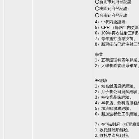
⭕新北市到府登記證
⭕桃園到府登記證
⭕台南到府登記證
4）中餐丙級證照
5）CPR （每兩年內更
6）109年再次注射三劑
7）每年施打流感疫苗。
8）新冠疫苗已經注射三
學業
1）五專護理科四年肄業
2）大學餐飲管理系畢業
🌟經驗
1）知名飯店廚師經驗。
2）月子餐公司廚師經驗
3）科技業品保經驗。
4）早餐店、飲料店服務
5）加油站服務經驗。
6）新加波餐飲工作經驗
7）在宅&到府（托育服
1. 收托雙胞胎經驗。
2. 收托早產兒經驗。