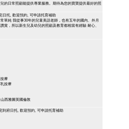
幼兒的日常照顧能提供專業服務。期待為您的寶寶提供最好的照
宅日托, 歡迎預約, 可申請托育補助
常單純 我從事30年的兒童美語老師，也有五年的國內、外月
讚賞，所以新生兒及幼兒的照顧及教育都相當有經驗 耐心、
兒按摩
泌乳按摩
金山西雅圖英國倫敦
宅到府日托, 歡迎預約, 可申請托育補助