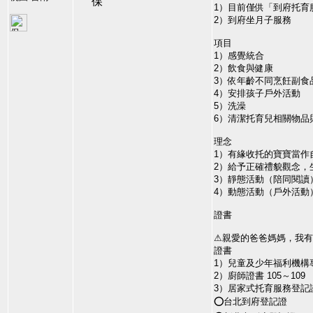
1）目前僅供「到府托育
2）到府坐月子服務
項目
1）感覺統合
2）飲食與健康
3）依年齡不同烹飪副食
4）安排孩子戶外活動
5）洗澡
6）清潔托育兒相關物品
理念
1）有緣收托的寶寶當作
2）給予正確禮貌觀念，
3）靜態活動（陪同閱讀
4）動態活動（戶外活動
證書
⚠親愛的爸爸媽媽，我有
證書
1）兒童及少年福利機構專業
2）廚師證書 105～109
3）居家式托育服務登記
⭕台北到府登記證