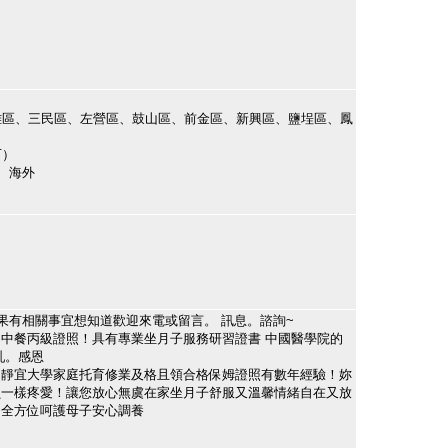
雅區、三民區、左營區、鼓山區、前金區、新興區、鹽埕區、鳳
可）
、海外
如果有相關事宜想知道歡迎來電或留言。 訊息。諮詢~
中餐丙級證照！具有專業坐月子服務研習證書 中國醫學院的
乳。感恩
中靜宜大學家庭托育修業及格且領合格保姆證照有數年經驗！妳
貝一樣疼愛！讓您放心無虞在家坐月子舒服又溫馨情緒自在又放
！全方位呵護母子安心調養