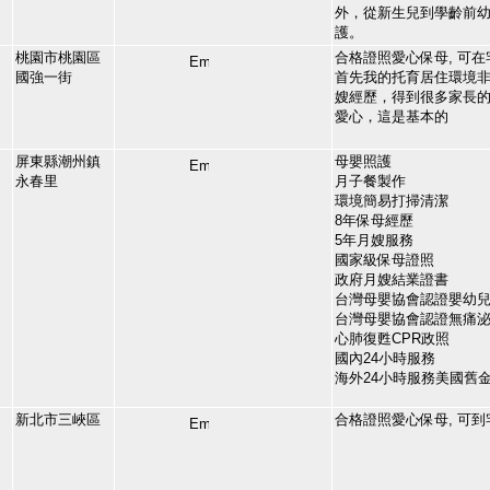
外，從新生兒到學齡前
護。
桃園市桃園區
合格證照愛心保母, 可在
國強一街
首先我的托育居住環境非
嫂經歷，得到很多家長的
愛心，這是基本的
屏東縣潮州鎮
母嬰照護
永春里
月子餐製作
環境簡易打掃清潔
8年保母經歷
5年月嫂服務
國家級保母證照
政府月嫂結業證書
台灣母嬰協會認證嬰幼
台灣母嬰協會認證無痛
心肺復甦CPR政照
國內24小時服務
海外24小時服務美國舊
新北市三峽區
合格證照愛心保母, 可到