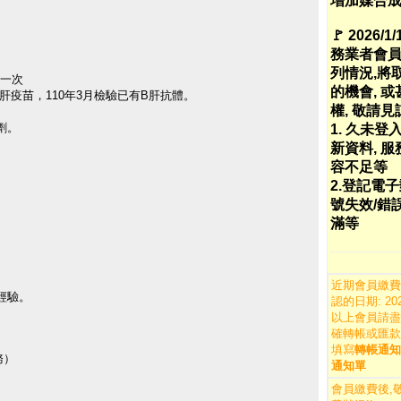
增加媒合成
🚩 2026/1
務業者會員
列情況,將
新一次
的機會, 
B肝疫苗，110年3月檢驗已有B肝抗體。
權, 敬請見
劑。
1. 久未登
新資料, 
容不足等
。
2.登記電
。
號失效/錯
滿等
。
近期會員繳費
經驗。
認的日期: 2026
以上會員請盡
。
確轉帳或匯款
填寫
轉帳通知
務）
通知單
會員繳費後,