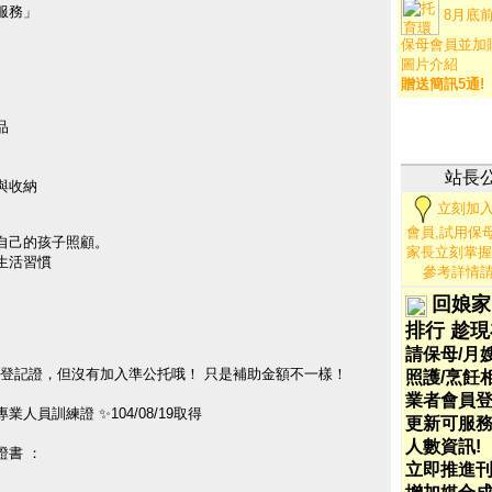
服務」
8月底前
保母會員並加
圖片介紹
贈送簡訊5通!
品
站長
與收納
立刻加
會員,試用保
自己的孩子照顧。
家長立刻掌握
生活習慣
參考詳情
）
）
回娘家
排行 趁
請保母/月嫂
登記證，但沒有加入準公托哦！ 只是補助金額不一樣！
照護/烹飪
業者會員登
人員訓練證 ✨104/08/19取得
更新可服
人數資訊!
證書 ：
立即推進刊