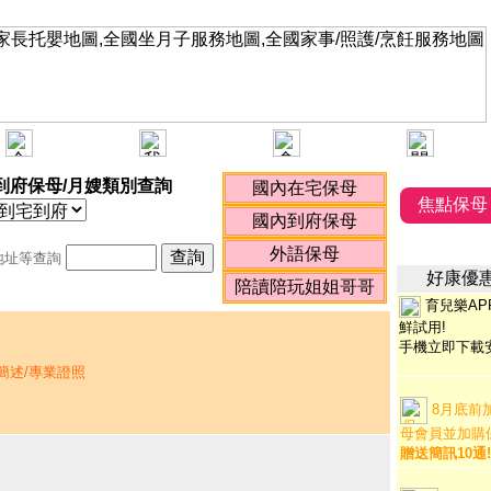
到府保母/月嫂類別查詢
焦點保母
地址等查詢
好康優
育兒樂AP
鮮試用!
手機立即下載
簡述/專業證照
8月底前加
母會員並加購
贈送簡訊10通!