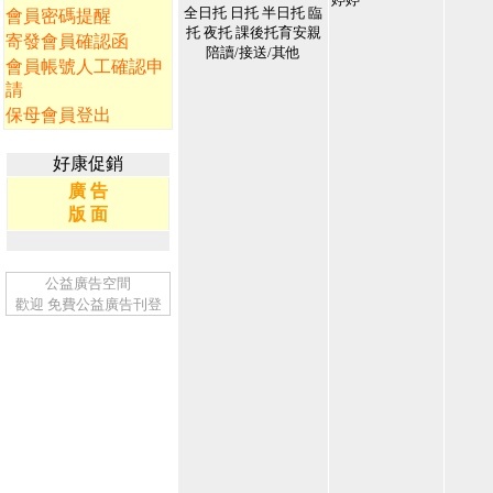
全日托 日托 半日托 臨
會員密碼提醒
142864
2026/5/8 下午
托 夜托 課後托育安親
寄發會員確認函
04:17:37
陪讀/接送/其他
1
會員帳號人工確認申
請
保母會員登出
好康促銷
廣 告
版 面
公益廣告空間
歡迎
免費公益廣告刊登