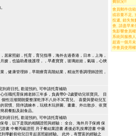
費狀況
!!
。
驗。
會員郵件信箱
。
或容量不足,
投遞, 錯失
會, 請盡早來
免影響會員權
系統與服務人
超過一個月未
停會員使用權
園，居家照顧，托育，育兒指導，海外去過香港，日本，上海，
任月嫂，也協助產後護理，，早產寶寶，玻璃娃娃，氣喘，心狹
結業，健康管理師，早期療育高階結業，精油芳香調理師證照，
宅到府日托, 歡迎預約, 可申請托育補助
心任職托育保姆老師三年多，負責帶0~2歲嬰幼兒班寶貝。 目
 個性活潑開朗愛整潔乾淨不八卦不3C育兒。 喜愛與嬰幼兒互
好的習慣、陪伴讀繪本，玩積木玩拼圖、畫畫、外出散步、依寶
煮簡易餐點及副食品。
宅到府日托, 歡迎預約, 可申請托育補助
保母，以下是我的相關證照與經驗： 全台、海外月子保姆 保
記證書 中餐丙級證照 月子餐結業證書 產後必乳按摩證書 中藥
兒到學齡前幼兒日常起居照顧經驗。 此外，有豐富的經驗之