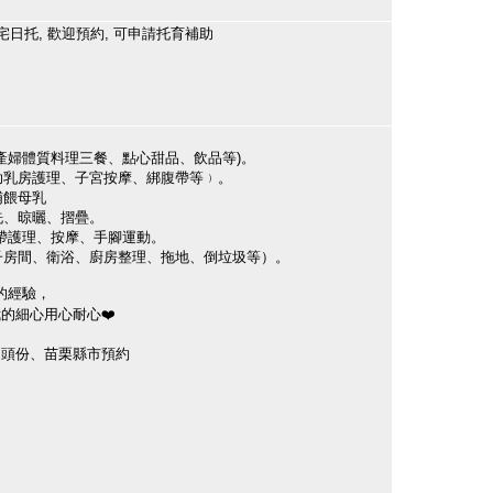
宅日托, 歡迎預約, 可申請托育補助
照產婦體質料理三餐、點心甜品、飲品等)。
協助乳房護理、子宮按摩、綁腹帶等﹚。
哺餵母乳
洗、晾曬、摺疊。
臍帶護理、按摩、手腳運動。
月子房間、衛浴、廚房整理、拖地、倒垃圾等）。
嫂的經驗，
的細心用心耐心❤️
、頭份、苗栗縣市預約