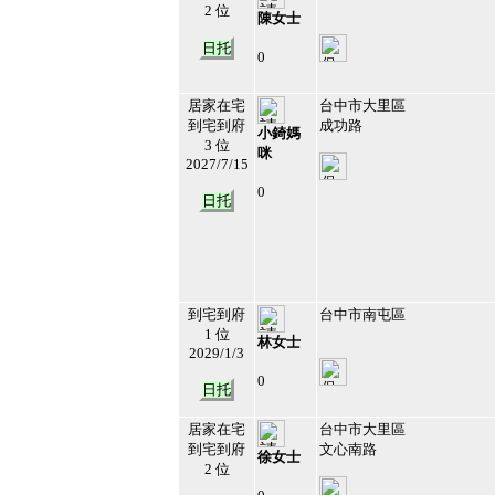
2 位
陳女士
日托
0
213200
7
居家在宅
台中市大里區
到宅到府
成功路
小錡媽
3 位
咪
2027/7/15
0
日托
211342
8
到宅到府
台中市南屯區
1 位
林女士
2029/1/3
0
日托
212808
9
居家在宅
台中市大里區
到宅到府
文心南路
徐女士
2 位