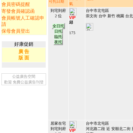
可托日期
氣
會員密碼提醒
到宅到府
台中市北屯區
寄發會員確認函
2 位
崇文街 台中 新竹 桃園 台北
會員帳號人工確認申
VIP
邱
請
全日托
保母會員登出
日托
175
臨托
138422
1
夜托
好康促銷
廣 告
版 面
公益廣告空間
歡迎
免費公益廣告刊登
居家在宅
台中市北屯區
到宅到府
河北路二段 近 安順北二街
VIP