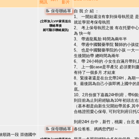
簡訊
影片
📝 保母聯絡單
自 我 介 紹 ：
1、 一開始還沒有拿到保母執照是 
(
立即加入VIP家長
送出
就近學習考保母執照
聯絡單後
2、 考上保母執照之後 有在托嬰中
就可顯示聯絡資訊)
為 快一年
3、 帶過龍鳳胎 時間為兩年半
4、 帶過中國醫藥學院 醫師的小孩
5、 也是中國醫藥學院的小孩 一大一
生後開始帶 總時間為兩年
6、 帶 24小時的 小女生自滿月帶
7、 上一個case是早產兒 必須要
有待了一個多月 才結束
8、緊接著還是在台北帶24H，為期
9、最後因為自己小孩即將上國中的
底。
10、2月份接下嘉義24H到府，帶
到目前為止到府經驗為10年初頭左右
（基本都是由新生兒開始帶居多,其中
合格證照愛心保母, 可到宅到府日托/
到府24H 台中，新竹，桃園，台北
📝 保母聯絡單
各位爸爸、媽媽您們好～
 旅順路一段 崇德國中