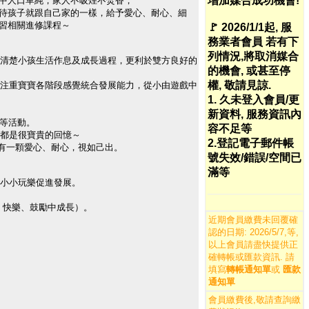
增加媒合成功機會!
中人口單純，家人不吸煙不焚香，
待孩子就跟自己家的一樣，給予愛心、耐心、細
習相關進修課程～
🚩 2026/1/1起, 服
務業者會員 若有下
列情況,將取消媒合
家長清楚小孩生活作息及成長過程，更利於雙方良好的
的機會, 或甚至停
權, 敬請見諒.
，更注重寶寶各階段感覺統合發展能力，從小由遊戲中
1. 久未登入會員/更
新資料, 服務資訊內
.等活動。
容不足等
程都是很寶貴的回憶～
2.登記電子郵件帳
保有一顆愛心、耐心，視如己出。
號失效/錯誤/空間已
滿等
，小小玩樂促進發展。
習、快樂、鼓勵中成長）。
近期會員繳費未回覆確
認的日期: 2026/5/7,等,
以上會員請盡快提供正
確轉帳或匯款資訊. 請
填寫
轉帳通知單
或
匯款
通知單
會員繳費後,敬請
查詢繳