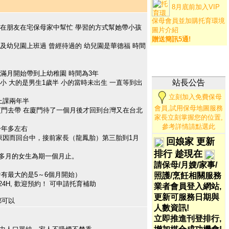
8月底前加入VIP
保母會員並加購托育環境
是在朋友在宅保母家中幫忙 學習的方式幫她帶小孩
圖片介紹
贈送簡訊5通!
心及幼兒園上班過 曾經待過的 幼兒園是華德福 時間
從滿月開始帶到上幼稚園 時間為3年
站長公告
小 大的是男生1歲半 小的當時未出生 一直等到出
立刻加入免費保母
到上課兩年半
會員,試用保母地圖服務
到廈門去帶 在廈門待了一個月後才回到台灣又在台北
家長立刻掌握您的位置,
參考詳情請點選此
一年多左右
原因而回台中，接前家長（龍鳳胎）第三胎到1月
回娘家 更新
排行 趁現在
6個多月的女生為期一個月止。
請保母/月嫂/家事/
有最大的是5～6個月開始）
照護/烹飪相關服務
24H, 歡迎預約！ 可申請托育補助
業者會員登入網站,
更新可服務日期與
 都可以
人數資訊!
立即推進刊登排行,