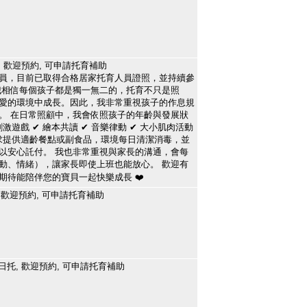
, 歡迎預約, 可申請托育補助
員，目前已取得合格居家托育人員證照，並持續參
我相信每個孩子都是獨一無二的，托育不只是照
愛的環境中成長。因此，我非常重視孩子的作息規
。 在日常照顧中，我會依照孩子的年齡與發展狀
激遊戲 ✔ 繪本共讀 ✔ 音樂律動 ✔ 大小肌肉活動
需求提供適齡餐點或副食品，環境每日清潔消毒，並
以安心託付。 我也非常重視與家長的溝通，會每
動、情緒），讓家長即使上班也能放心。 歡迎有
期待能陪伴您的寶貝一起快樂成長 ❤️
 歡迎預約, 可申請托育補助
日托, 歡迎預約, 可申請托育補助