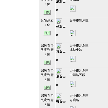
廖女士
2 位
0
日托
212629
19
到宅到府
台中市豐原區
2 位
張女士
日托
0
212621
20
居家在宅
台中市沙鹿區
到宅到府
北勢東路
黃女士
2 位
0
日托
212606
21
居家在宅
台中市沙鹿區
到宅到府
中清路五段
詹女士
2 位
0
日托
212604
22
居家在宅
台中市沙鹿區
到宅到府
忠貞路
蔡女士
2 位