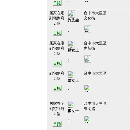
0
日托
212793
10
居家在宅
台中市大里區
到宅到府
文化街
許先生
2 位
0
日托
212660
11
居家在宅
台中市大里區
到宅到府
內新街
翟女士
2 位
0
日托
212659
12
到宅到府
台中市大里區
2 位
陳女士
日托
0
212652
13
居家在宅
台中市大里區
到宅到府
東明路
廖女士
2 位
0
日托
212651
14