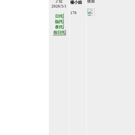
2 位
後面
楊小姐
2026/5/1
179
日托
63873
2
臨托
夜托
假日托