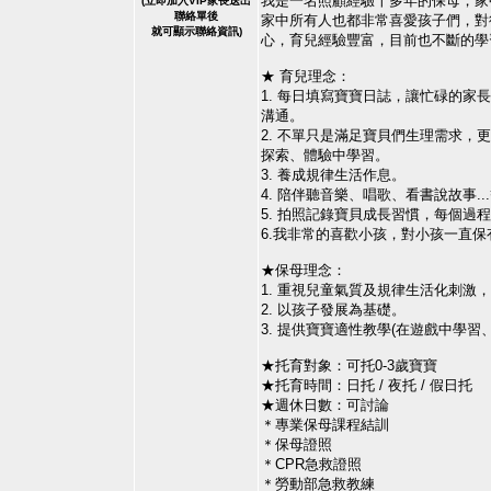
我是一名照顧經驗十多年的保母，家
(
立即加入VIP家長
送出
聯絡單後
家中所有人也都非常喜愛孩子們，對
就可顯示聯絡資訊)
心，育兒經驗豐富，目前也不斷的學
★ 育兒理念：
1. 每日填寫寶寶日誌，讓忙碌的
溝通。
2. 不單只是滿足寶貝們生理需求
探索、體驗中學習。
3. 養成規律生活作息。
4. 陪伴聽音樂、唱歌、看書說故事..
5. 拍照記錄寶貝成長習慣，每個過
6.我非常的喜歡小孩，對小孩一直
★保母理念：
1. 重視兒童氣質及規律生活化刺激
2. 以孩子發展為基礎。
3. 提供寶寶適性教學(在遊戲中學
★托育對象：可托0-3歲寶寶
★托育時間：日托 / 夜托 / 假日托
★週休日數：可討論
＊專業保母課程結訓
＊保母證照
＊CPR急救證照
＊勞動部急救教練