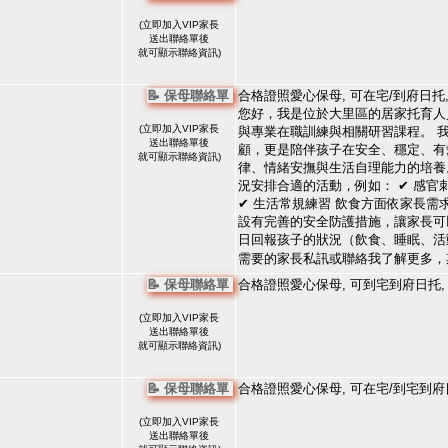
(
立即加入VIP家長
送出聯絡單後
就可顯示聯絡資訊)
📝 保母聯絡單
合格證照愛心保母, 可在宅/到府日托
您好，我是位於大里區的居家托育人
(
立即加入VIP家長
與專業在職訓練與相關研習課程。 
送出聯絡單後
顧，更是陪伴孩子在安全、穩定、有
就可顯示聯絡資訊)
律、情緒安撫與生活自理能力的培養
況安排合適的活動，例如： ✔ 感官刺
✔ 生活常規練習 飲食方面依家長
設有完善的安全防護措施，讓家長可
日回報孩子的狀況（飲食、睡眠、活
需要的家長私訊或聯絡我了解更多，
📝 保母聯絡單
合格證照愛心保母, 可到宅到府日托,
(
立即加入VIP家長
送出聯絡單後
就可顯示聯絡資訊)
📝 保母聯絡單
合格證照愛心保母, 可在宅/到宅到府
(
立即加入VIP家長
送出聯絡單後