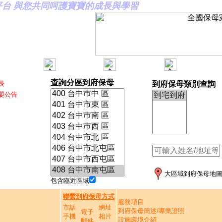
合平台 與您共同呵護寶寶的成長與學習
查詢分區到府保母
長
到府保母類別查詢
嬰公告
大區域到府保母地
包含臨近區域
聯繫到府保母方式
服務項目
市話
網址
到府保母簡述/專業證照
電子
手機
相片
設施環境介紹
郵件