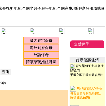
焦點保母
好康優惠促銷
育兒樂APP安卓版搶
鮮試用!
手機立即下載安裝試用
!!
圖查詢
8月底前加入VIP保
母會員並加購保母網站
贈送簡訊10通!