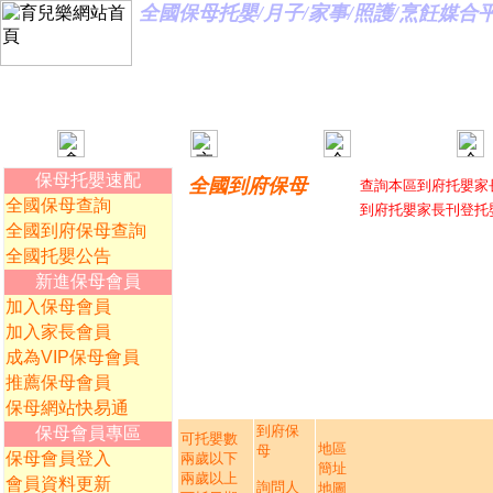
全國保母托嬰/月子/家事/照護/烹飪媒
保母托嬰速配
全國到府保母
查詢本區到府托嬰家
全國保母查詢
到府托嬰家長刊登托
全國到府保母查詢
全國托嬰公告
新進保母會員
加入保母會員
加入家長會員
成為VIP保母會員
推薦保母會員
保母網站快易通
到府保
保母會員專區
可托嬰數
地區
母
保母會員登入
兩歲以下
簡址
兩歲以上
會員資料更新
詢問人
地圖