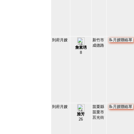
到府月嫂
新竹市
📝月嫂聯絡單
成德路
詹素琇
8
104528
46
到府月嫂
苗栗縣
📝月嫂聯絡單
苗栗市
雅芳
莒光街
26
103286
47