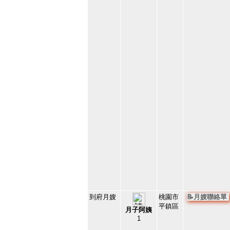
到府月嫂
桃園市
📝月嫂聯絡單
平鎮區
月子阿姨
1
138177