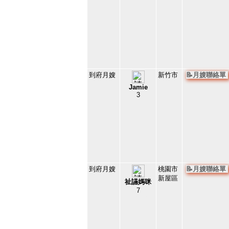
到府月嫂
新竹市
📝月嫂聯絡單
Jamie
3
99683
49
到府月嫂
桃園市
📝月嫂聯絡單
新屋區
祉讌媽咪
7
99539
50