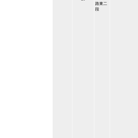
180409
路東二
12
段