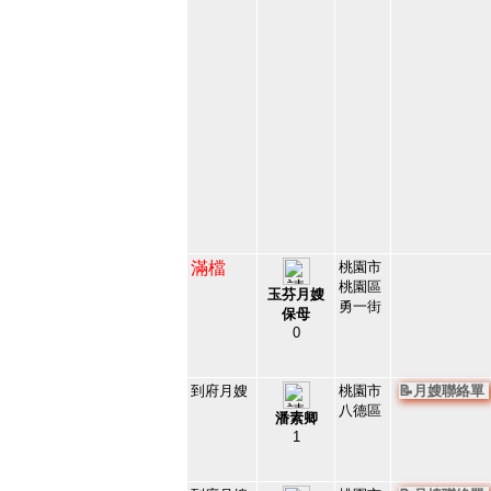
滿檔
桃園市
桃園區
玉芬月嫂
勇一街
保母
0
147656
20
到府月嫂
桃園市
📝月嫂聯絡單
八德區
潘素卿
1
145882
21