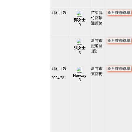
83700
5
到府月嫂
苗栗縣
📝月嫂聯絡單
竹南鎮
鄭女士
迎薰路
0
202924
6
新竹市
📝月嫂聯絡單
鐵道路
張女士
1段
3
201365
7
到府月嫂
新竹市
📝月嫂聯絡單
東南街
Herway
2024/3/1
3
197636
8