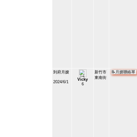
到府月嫂
新竹市
📝月嫂聯絡單
東南街
Vicky
2024/6/1
6
194894
9