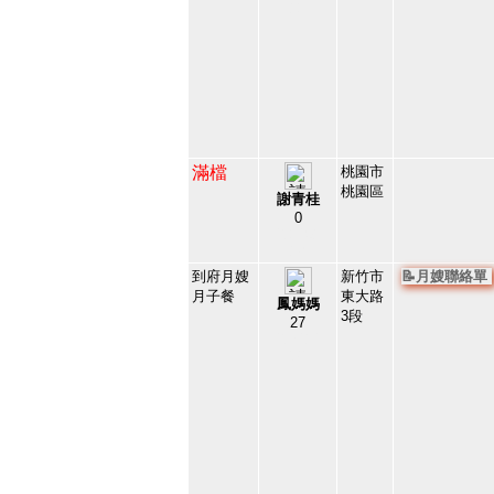
28
滿檔
桃園市
桃園區
謝青桂
0
138152
29
到府月嫂
新竹市
📝月嫂聯絡單
月子餐
東大路
鳳媽媽
3段
27
136121
30