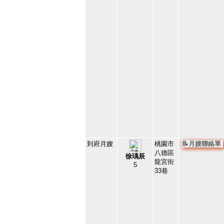
到府月嫂
桃園市
📝月嫂聯絡單
八德區
徐瑀辰
龍宮街
5
33巷
100410
48