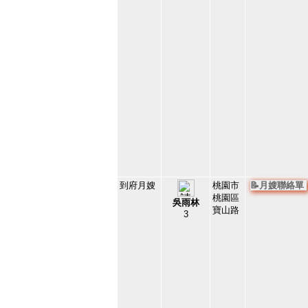
到府月嫂
桃園市
📝月嫂聯絡單
桃園區
吳雨林
寶山路
3
112812
19