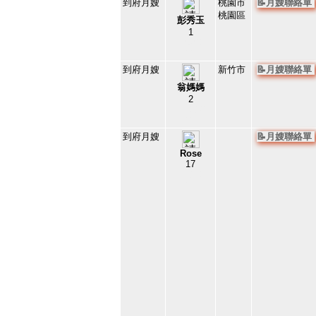
到府月嫂
桃園市
📝月嫂聯絡單
桃園區
彭秀玉
1
145918
22
到府月嫂
新竹市
📝月嫂聯絡單
翁媽媽
2
114820
23
到府月嫂
📝月嫂聯絡單
Rose
17
144248
24