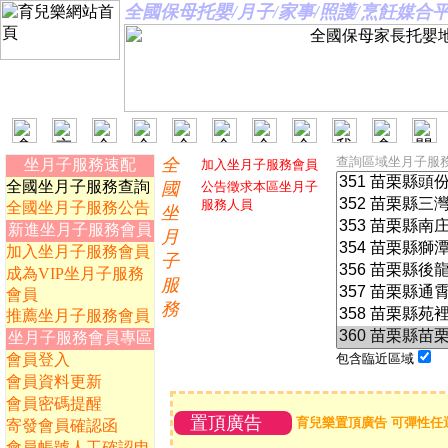
全國保母托嬰/月子/家事/照護/烹飪媒
查詢區域坐月子服
全
坐月子服務速配
加入坐月子服務會員
全國坐月子服務查詢
國
公告徵求本區坐月子
服務人員
全國坐月子服務公告
坐
新進坐月子服務會員
月
加入坐月子服務會員
子
成為VIP坐月子服務
服
會員
務
推薦坐月子服務會員
坐月子服務會員專區
會員登入
包含臨近區域
會員資料更新
會員密碼提醒
置頂廣告
育兒樂置頂廣告 可彈性任
寄發會員確認函
會員帳號人工確認申