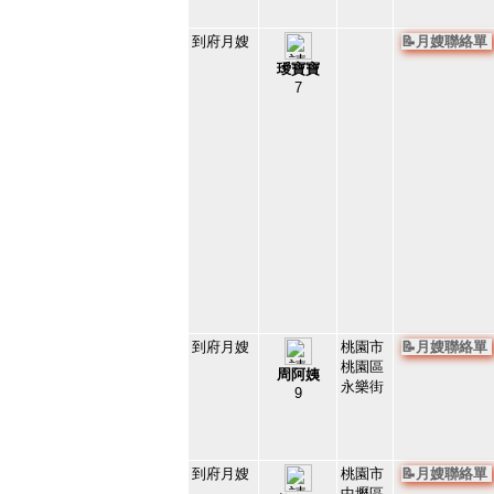
到府月嫂
📝月嫂聯絡單
璦寶寶
7
127481
38
到府月嫂
桃園市
📝月嫂聯絡單
桃園區
周阿姨
永樂街
9
127112
39
到府月嫂
桃園市
📝月嫂聯絡單
中壢區