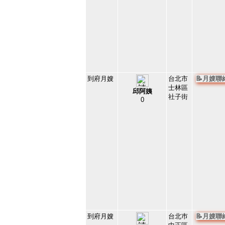
到府月嫂
台北市
📝月嫂
士林區
邱阿姨
社子街
0
132371
38
到府月嫂
台北巿
📝月嫂