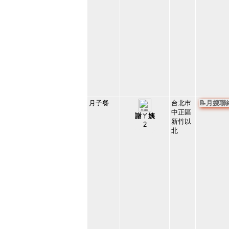
月子餐
台北巿
📝月嫂
中正區
謝ㄚ姨
新竹以
2
北
119249
27