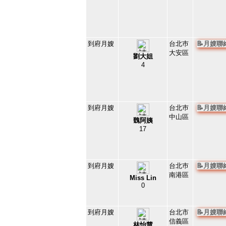
到府月嫂
台北巿
📝月嫂
大安區
劉大姐
4
106983
48
到府月嫂
台北巿
📝月嫂
中山區
魏阿姨
17
96953
49
到府月嫂
台北巿
📝月嫂
南港區
Miss Lin
0
84885
50
到府月嫂
台北市
📝月嫂
信義區
林怡慧