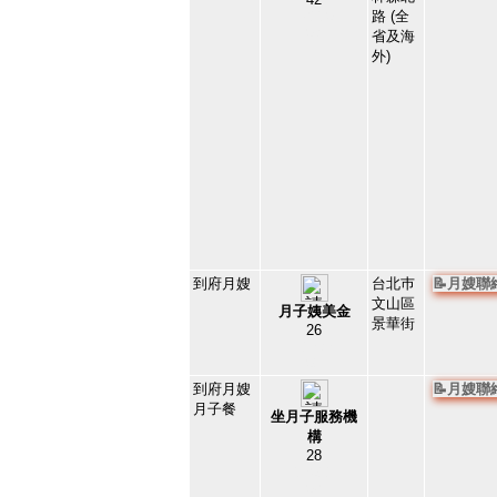
49235
路 (全
57
省及海
外)
到府月嫂
台北巿
📝月嫂
文山區
月子姨美金
景華街
26
42676
58
到府月嫂
📝月嫂
月子餐
坐月子服務機
構
28
36522
59