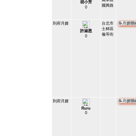
胡小芳
國興路
0
195144
4
到府月嫂
台北市
📝月嫂
士林區
許淑恩
倫等街
0
130722
5
到府月嫂
📝月嫂
Ruru
0
204855
6