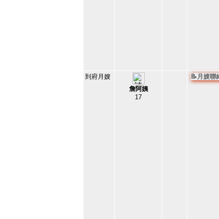
到府月嫂
📝月嫂
詹阿姨
17
178595
11