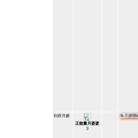
到府月嫂
📝月嫂
正能量月婆婆
3
177858
12