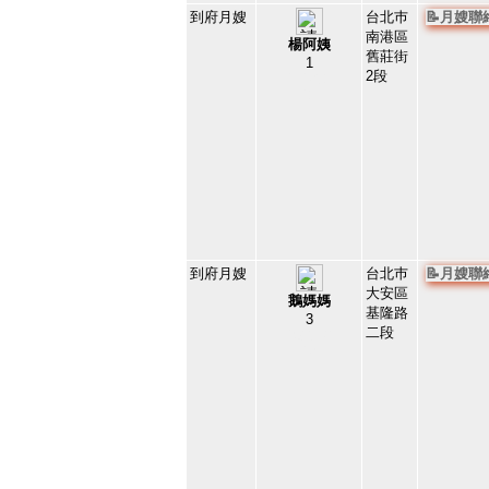
到府月嫂
台北巿
📝月嫂
南港區
楊阿姨
舊莊街
1
2段
141938
18
到府月嫂
台北巿
📝月嫂
大安區
鵝媽媽
基隆路
3
二段
152340
19